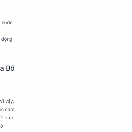
g nước,
h động.
ủa Bố
Vì vậy,
iệc cầm
về bức
hỏ