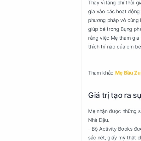
Thay vì lãng phí thời
gia vào các hoạt độn
phương pháp vô cùng hi
giúp bé trong Bụng phá
rằng việc Mẹ tham gia v
thích trí não của em b
Tham khảo
Mẹ Bầu Zui
Giá trị tạo ra s
Mẹ nhận được những sả
Nhà Đậu.
- Bộ Activity Books đượ
sắc nét, giấy mỹ thật c