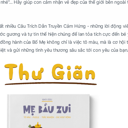
i nhé"... Hãy giúp con cảm nhận vẻ đẹp của thế giới bên ngoài
rất nhiều Câu Trích Dẫn Truyền Cảm Hứng - những lời động vi
ước gương và tự tin thể hiện chúng để lan tỏa tích cực đến bé
 đồng hành của Bố Mẹ không chỉ là việc tô màu, mà là cơ hội 
iệt và gửi những tình yêu thương sâu sắc tới con yêu của bạn