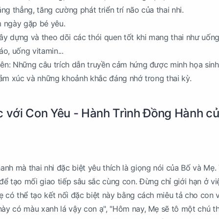
g thẳng, tăng cường phát triển trí não của thai nhi.
 ngày gặp bé yêu.
Xây dựng và theo dõi các thói quen tốt khi mang thai như uốn
áo, uống vitamin...
iên: Những câu trích dẫn truyền cảm hứng được minh họa sin
i cảm xúc và những khoảnh khắc đáng nhớ trong thai kỳ.
c với Con Yêu - Hành Trình Đồng Hành c
nh mà thai nhi đặc biệt yêu thích là giọng nói của Bố và Mẹ. 
ể tạo mối giao tiếp sâu sắc cùng con. Đừng chỉ giới hạn ở v
ẹ có thể tạo kết nối đặc biệt này bằng cách miêu tả cho con 
này có màu xanh lá vậy con ạ", "Hôm nay, Mẹ sẽ tô một chú t