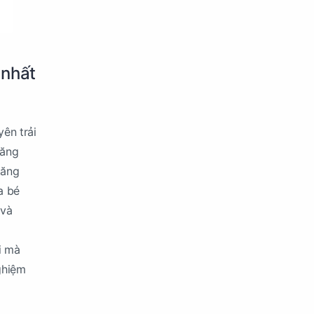
 nhất
ên trải
năng
tăng
a bé
 và
i mà
ghiệm