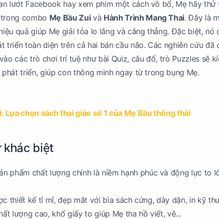
 gian lướt Facebook hay xem phim một cách vô bổ, Mẹ hãy thử
g trong combo
Mẹ Bầu Zui
và
Hành Trình Mang Thai
. Đây là 
ệu quả giúp Mẹ giải tỏa lo lắng và căng thẳng. Đặc biệt, nó 
t triển toàn diện trên cả hai bán cầu não. Các nghiên cứu đã c
ào các trò chơi trí tuệ như bài Quiz, câu đố, trò Puzzles sẽ k
é phát triển, giúp con thông minh ngay từ trong bụng Mẹ.
: Lựa chọn sách thai giáo số 1 của Mẹ Bầu thông thái
ự khác biệt
n phẩm chất lượng chính là niềm hạnh phúc và động lực to l
c thiết kế tỉ mỉ, đẹp mắt với bìa sách cứng, dày dặn, in kỹ th
hất lượng cao, khổ giấy to giúp Mẹ tha hồ viết, vẽ...