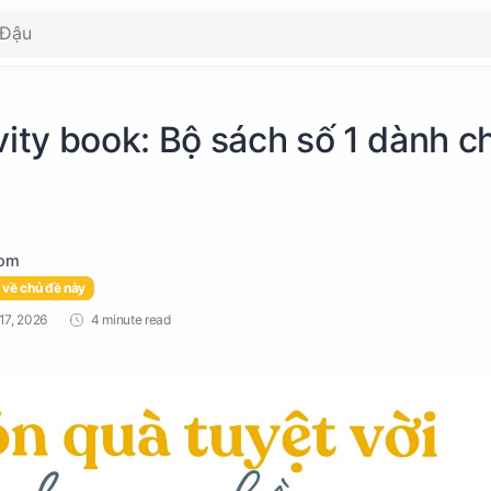
vity book: Bộ sách số 1 dành c
 về chủ đề này
4 minute read