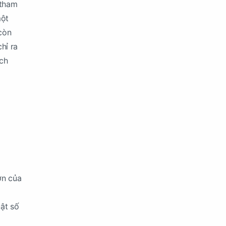
 tham
một
còn
hỉ ra
ích
ớn của
uật số