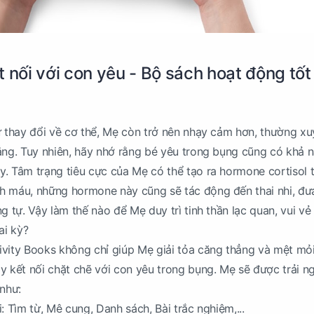
 nối với con yêu - Bộ sách hoạt động tốt
ự thay đổi về cơ thể, Mẹ còn trở nên nhạy cảm hơn, thường xuy
ắng. Tuy nhiên, hãy nhớ rằng bé yêu trong bụng cũng có khả 
. Tâm trạng tiêu cực của Mẹ có thể tạo ra hormone cortisol 
h máu, những hormone này cũng sẽ tác động đến thai nhi, đư
g tự. Vậy làm thế nào để Mẹ duy trì tinh thần lạc quan, vui vẻ
ai kỳ?
ivity Books không chỉ giúp Mẹ giải tỏa căng thẳng và mệt mỏ
y kết nối chặt chẽ với con yêu trong bụng. Mẹ sẽ được trải n
 như:
: Tìm từ, Mê cung, Danh sách, Bài trắc nghiệm,...