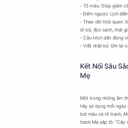
- Tô màu: Giúp giảm căn
- Đếm ngược: Lịch đếm
- Theo dõi thói quen: 
đi bộ, đọc sách, thái gi
- Câu trích dẫn động v
- Viết nhật ký: Ghi lạ
Kết Nối Sâu Sắ
Mẹ
Một trong những âm tha
hãy sử dụng mỗi ngày đ
bút màu và tô tranh, M
tranh Mẹ sắp tô: "Cây 