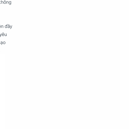
 thông
ên đầy
 yêu
tạo
.