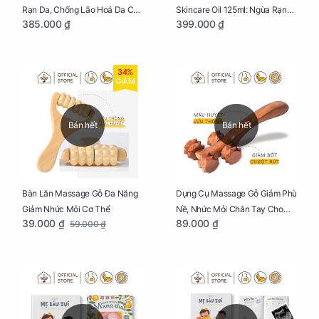
Rạn Da, Chống Lão Hoá Da Cho
Skincare Oil 125ml: Ngừa Rạn
385.000 ₫
399.000 ₫
Mẹ Bầu Tuýp 125g
Da, Chăm Sóc Da Toàn Diện
Cho Mẹ Bầu
34%
GIẢM
Bán hết
Bán hết
Bàn Lăn Massage Gỗ Đa Năng
Dụng Cụ Massage Gỗ Giảm Phù
Giảm Nhức Mỏi Cơ Thể
Nề, Nhức Mỏi Chân Tay Cho
39.000 ₫
89.000 ₫
59.000 ₫
Mẹ Bầu