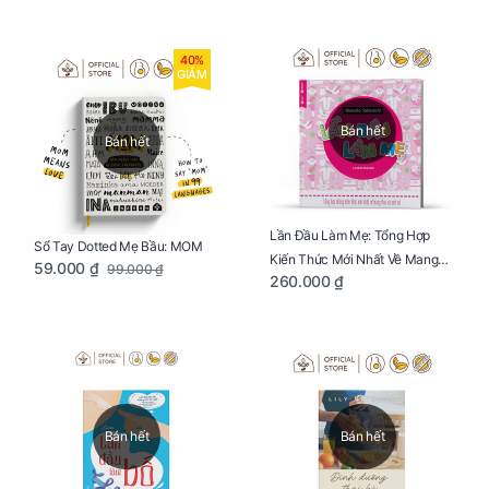
40%
GIẢM
Bán hết
Bán hết
Lần Đầu Làm Mẹ: Tổng Hợp
Sổ Tay Dotted Mẹ Bầu: MOM
Kiến Thức Mới Nhất Về Mang
59.000 ₫
99.000 ₫
260.000 ₫
Thai Và Sinh Nở Cho Mẹ Bầu
Bán hết
Bán hết