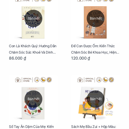
Bán hết
Bán hết
Con Là Khách Quý: Hướng Dẫn
Để Con Được Ốm: Kiến Thức
Chăm Sóc Sức Khoẻ Và Dinh
Chăm Sóc Bé Khoa Học, Hiện
86.000 ₫
120.000 ₫
Dưỡng Cho Bé
Đại
Bán hết
Bán hết
Sổ Tay Ăn Dặm Của Mẹ: Kiến
Sách Mẹ Bầu Zui + Hộp Màu: