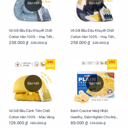
Bán hết
Bán hết
Vỏ Gối Bầu Đậu Khuyết Chất
Vỏ Gối Bầu Đậu Khuyết Chất
Cotton Hàn 100% - Hoạ Tiết
Cotton Hàn 100% - Hoạ Tiết
259.000 ₫
259.000 ₫
329.000 ₫
329.000 ₫
Thông Lạnh
Ziczac
24%
25%
GIẢM
GIẢM
Bán hết
Bán hết
Vỏ Gối Bầu Cánh Tiên Chất
Bánh Cracker Meiji Nhật:
Cotton Hàn 100% - Màu Vàng
Healthy, Giảm Nghén Cho Mẹ
129.000 ₫
89.000 ₫
169.000 ₫
119.000 ₫
Bầu Hộp 104g