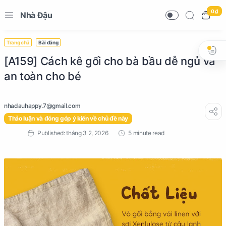
0 ₫
Nhà Đậu
Trang chủ
Bài đăng
[A159] Cách kê gối cho bà bầu dễ ngủ và
an toàn cho bé
Thảo luận và đóng góp ý kiến về chủ đề này
5 minute read