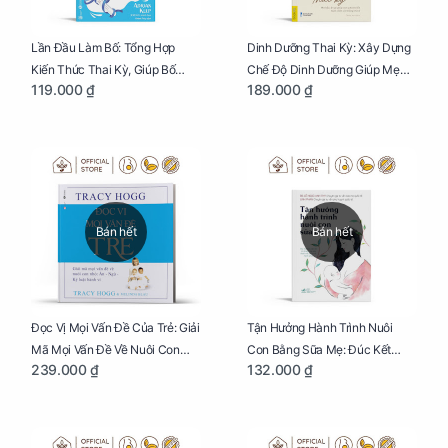
Lần Đầu Làm Bố: Tổng Hợp
Dinh Dưỡng Thai Kỳ: Xây Dựng
Kiến Thức Thai Kỳ, Giúp Bố
Chế Độ Dinh Dưỡng Giúp Mẹ
119.000 ₫
189.000 ₫
Thấu Hiểu Hơn Về Mẹ Bầu Và
Khỏe, Con Yêu Phát Triển Toàn
Quá Trình Phát Triển Của Con
Diện Và Thông Minh
Yêu
Bán hết
Bán hết
Đọc Vị Mọi Vấn Đề Của Trẻ: Giải
Tận Hưởng Hành Trình Nuôi
Mã Mọi Vấn Đề Về Nuôi Con
Con Bằng Sữa Mẹ: Đúc Kết
239.000 ₫
132.000 ₫
Nhỏ (Ăn, Ngủ, Kỷ Luật Hành Vi),
Những Kiến Thức Quý Báu Về
Giúp Bố Mẹ Nuôi Con Nhàn
Sữa Mẹ, Giúp Các Bà Mẹ Tự Tin
Tênh
Thực Hiện Thiên Chức Của
Mình Trong Hành Trình Nuôi