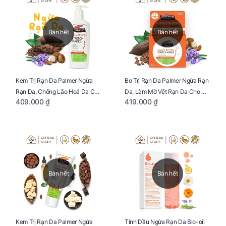
Con Bằng Sữa Mẹ
Bán hết
Bán hết
Kem Trị Rạn Da Palmer Ngừa
Bơ Trị Rạn Da Palmer Ngừa Rạn
Rạn Da, Chống Lão Hoá Da Cho
Da, Làm Mờ Vết Rạn Da Cho Mẹ
409.000 ₫
419.000 ₫
Mẹ Bầu Chai 250ml
Bầu Hũ 125g
Bán hết
Bán hết
Kem Trị Rạn Da Palmer Ngừa
Tinh Dầu Ngừa Rạn Da Bio-oil