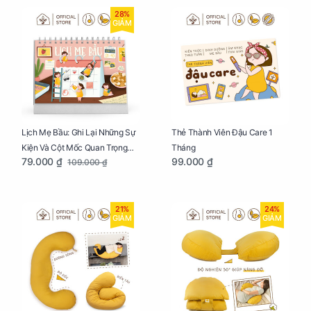
28%
GIẢM
Lịch Mẹ Bầu: Ghi Lại Những Sự
Thẻ Thành Viên Đậu Care 1
Kiện Và Cột Mốc Quan Trọng
Tháng
79.000 ₫
99.000 ₫
109.000 ₫
Của Mẹ Và Bé
21%
24%
GIẢM
GIẢM