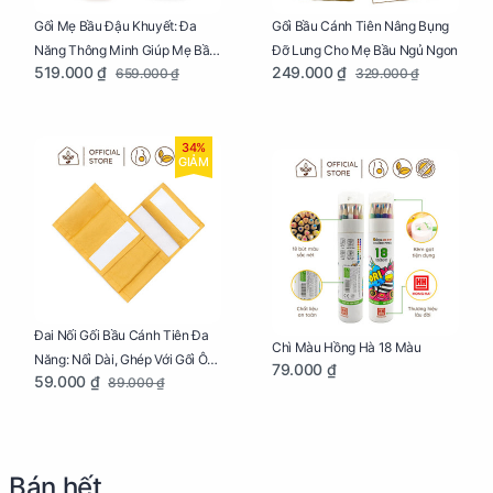
Gối Mẹ Bầu Đậu Khuyết: Đa
Gối Bầu Cánh Tiên Nâng Bụng
Năng Thông Minh Giúp Mẹ Bầu
Đỡ Lưng Cho Mẹ Bầu Ngủ Ngon
519.000 ₫
249.000 ₫
659.000 ₫
329.000 ₫
Ngủ Ngon, Cho Bé Bú Sau Sinh
34%
GIẢM
Đai Nối Gối Bầu Cánh Tiên Đa
Chì Màu Hồng Hà 18 Màu
Năng: Nối Dài, Ghép Với Gối Ôm
79.000 ₫
59.000 ₫
89.000 ₫
Dễ Dàng
Bán hết