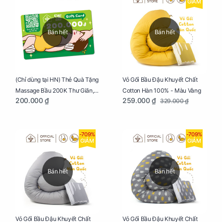
GIẢM
Bán hết
Bán hết
Vỏ Gối Bầu Đậu Khuyết Chất
(Chỉ dùng tại HN) Thẻ Quà Tặng
Cotton Hàn 100% - Màu Vàng
Massage Bầu 200K Thư Giãn,
259.000 ₫
200.000 ₫
329.000 ₫
Tăng Tuần Hoàn Máu, Ngủ
Ngon
-709%
-709%
GIẢM
GIẢM
Bán hết
Bán hết
Vỏ Gối Bầu Đậu Khuyết Chất
Vỏ Gối Bầu Đậu Khuyết Chất