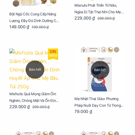
Mixnuts Phát Triển Trí Não,
Ngừa Dị Tật Thai Nhi Cho Mẹ
Bột Ngũ Cốc Cung Cấp Năng
229.000 ₫
299.000 ₫
Bầu Túi 250g
Lượng, Đầy Đủ Dinh Dưỡng Cho
149.000 ₫
199.000 ₫
Mẹ Bầu Túi 250g
23%
GIẢM
Bán hết
Bán hết
Mixfruits Quả Mọng Giảm Ốm
Mẹ Nhật Thai Giáo: Phương
Nghén, Chóng Mặt Và Ổn Định
Pháp Nuôi Dạy Con Từ Trong
229.000 ₫
299.000 ₫
Huyết Áp Cho Mẹ Bầu Túi 250g
79.000 ₫
Bụng Mẹ