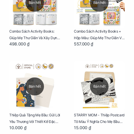
Bán hết
Bán hết
Combo Sách Activity Books:
Combo Sách Activity Books +
Giúp Mẹ Thư Giãn Và Xây Dựng
Hộp Màu: Giúp Mẹ Thư Giãn Và
498.000 ₫
557.000 ₫
Thai Kỳ Chu Đáo
Xây Dựng Thai Kỳ Chu Đáo
Bán hết
Bán hết
Thiệp Quà Tặng Mẹ Bầu: Gửi Lời
STARRY MOM - Thiệp Postcard
Yêu Thương Với Thiết Kế Đặc
Tô Màu Ý Nghĩa Cho Mẹ Bầu
10.000 ₫
15.000 ₫
Biệt Dành Riêng Cho Mẹ Bầu
Sáng Tạo, Thư Giãn Và Hạnh