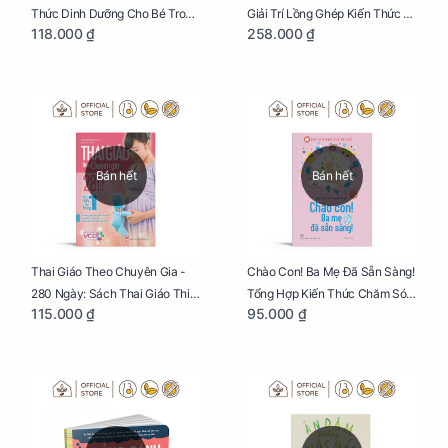
Thức Dinh Dưỡng Cho Bé Trong
Giải Trí Lồng Ghép Kiến Thức Và
118.000 ₫
258.000 ₫
Tuổi Ăn Dặm
Lời Khuyên Mang Thai Bổ Ích
Bán hết
Bán hết
Thai Giáo Theo Chuyên Gia -
Chào Con! Ba Mẹ Đã Sẵn Sàng!
280 Ngày: Sách Thai Giáo Thiết
Tổng Hợp Kiến Thức Chăm Sóc
115.000 ₫
95.000 ₫
Thực Nhất Cho Mẹ Bầu
Trẻ Sơ Sinh