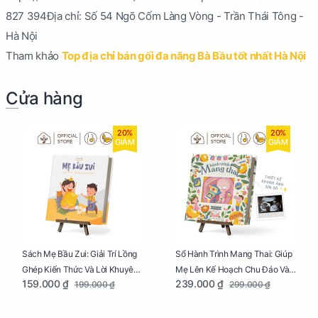
827 394Địa chỉ: Số 54 Ngõ Cốm Làng Vòng - Trần Thái Tông -
Hà Nội
Tham khảo
Top địa chỉ bán gối đa năng Bà Bầu tốt nhất Hà Nội
Cửa hàng
20%
20%
GIẢM
GIẢM
Sách Mẹ Bầu Zui: Giải Trí Lồng
Sổ Hành Trình Mang Thai: Giúp
Ghép Kiến Thức Và Lời Khuyên
Mẹ Lên Kế Hoạch Chu Đáo Và
159.000 ₫
239.000 ₫
199.000 ₫
299.000 ₫
Mang Thai Bổ Ích
Lưu Giữ Kỷ Niệm Mang Thai