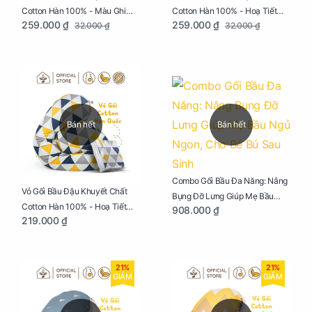
Cotton Hàn 100% - Màu Ghi
Cotton Hàn 100% - Hoạ Tiết
259.000 ₫
259.000 ₫
32.000 ₫
32.000 ₫
Xám
Xương Cá
Bán hết
Bán hết
Combo Gối Bầu Đa Năng: Nâng
Vỏ Gối Bầu Đậu Khuyết Chất
Bụng Đỡ Lưng Giúp Mẹ Bầu
Cotton Hàn 100% - Hoạ Tiết
908.000 ₫
Ngủ Ngon, Cho Bé Bú Sau Sinh
219.000 ₫
Tam Giác
21%
21%
GIẢM
GIẢM