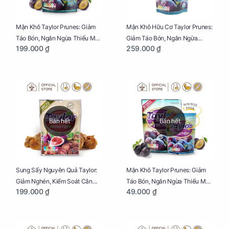
Mận Khô Taylor Prunes: Giảm
Mận Khô Hữu Cơ Taylor Prunes:
Táo Bón, Ngăn Ngừa Thiếu Máu
Giảm Táo Bón, Ngăn Ngừa
199.000 ₫
259.000 ₫
Cho Mẹ Bầu Túi 250g
Thiếu Máu Cho Mẹ Bầu Túi
250g
Bán hết
Bán hết
Sung Sấy Nguyên Quả Taylor:
Mận Khô Taylor Prunes: Giảm
Giảm Nghén, Kiểm Soát Cân
Táo Bón, Ngăn Ngừa Thiếu Máu
199.000 ₫
49.000 ₫
Nặng Cho Mẹ Bầu Túi 190g
Cho Mẹ Bầu Túi 50g