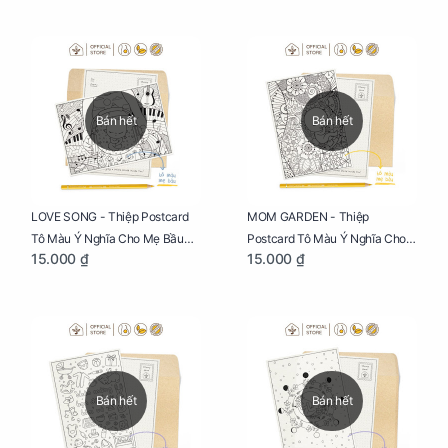
Phúc
Bán hết
Bán hết
LOVE SONG - Thiệp Postcard
MOM GARDEN - Thiệp
Tô Màu Ý Nghĩa Cho Mẹ Bầu
Postcard Tô Màu Ý Nghĩa Cho
15.000 ₫
15.000 ₫
Sáng Tạo, Thư Giãn Và Hạnh
Mẹ Bầu Sáng Tạo, Thư Giãn Và
Phúc
Hạnh Phúc
Bán hết
Bán hết