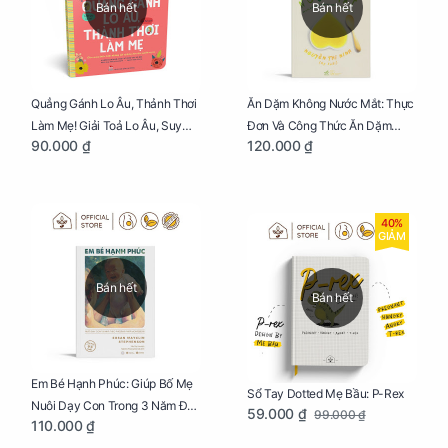
Bán hết
Bán hết
Quẳng Gánh Lo Âu, Thảnh Thơi
Ăn Dặm Không Nước Mắt: Thực
Làm Mẹ! Giải Toả Lo Âu, Suy
Đơn Và Công Thức Ăn Dặm
90.000 ₫
120.000 ₫
Nghĩ Tiêu Cực Cho Mẹ
Kiểu Nhật
40%
GIẢM
Bán hết
Bán hết
Em Bé Hạnh Phúc: Giúp Bố Mẹ
Sổ Tay Dotted Mẹ Bầu: P-Rex
Nuôi Dạy Con Trong 3 Năm Đầu
59.000 ₫
99.000 ₫
110.000 ₫
Đời