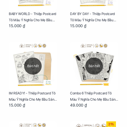
BABY WORLD - Thiệp Postcard
DAY BY DAY - Thiệp Postcard
Tô Màu Ý Nghĩa Cho Mẹ Bầu
Tô Màu Ý Nghĩa Cho Mẹ Bầu
15.000 ₫
15.000 ₫
Sáng Tạo, Thư Giãn Và Hạnh
Sáng Tạo, Thư Giãn Và Hạnh
Phúc
Phúc
Bán hết
Bán hết
IM READY! - Thiệp Postcard Tô
Combo 6 Thiệp Postcard Tô
Màu Ý Nghĩa Cho Mẹ Bầu Sáng
Màu Ý Nghĩa Cho Mẹ Bầu Sáng
15.000 ₫
49.000 ₫
Tạo, Thư Giãn Và Hạnh Phúc
Tạo, Thư Giãn Và Hạnh Phúc
21%