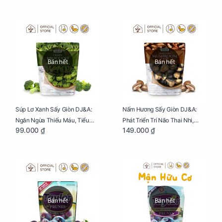
Bán hết
Bán hết
Súp Lơ Xanh Sấy Giòn DJ&A:
Nấm Hương Sấy Giòn DJ&A:
Ngăn Ngừa Thiếu Máu, Tiểu
Phát Triển Trí Não Thai Nhi,
99.000 ₫
149.000 ₫
Đường, Dị Tật Thai Nhi Túi 25g
Giảm Mệt Mỏi Cho Mẹ Bầu Túi
65g
Bán hết
Bán hết