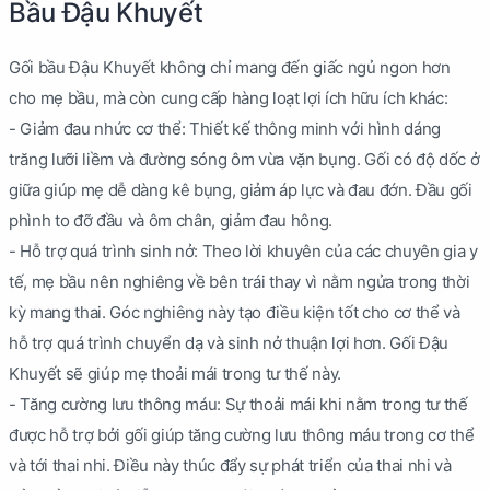
Bầu Đậu Khuyết
Gối bầu Đậu Khuyết không chỉ mang đến giấc ngủ ngon hơn
cho mẹ bầu, mà còn cung cấp hàng loạt lợi ích hữu ích khác:
- Giảm đau nhức cơ thể: Thiết kế thông minh với hình dáng
trăng lưỡi liềm và đường sóng ôm vừa vặn bụng. Gối có độ dốc ở
giữa giúp mẹ dễ dàng kê bụng, giảm áp lực và đau đớn. Đầu gối
phình to đỡ đầu và ôm chân, giảm đau hông.
- Hỗ trợ quá trình sinh nở: Theo lời khuyên của các chuyên gia y
tế, mẹ bầu nên nghiêng về bên trái thay vì nằm ngửa trong thời
kỳ mang thai. Góc nghiêng này tạo điều kiện tốt cho cơ thể và
hỗ trợ quá trình chuyển dạ và sinh nở thuận lợi hơn. Gối Đậu
Khuyết sẽ giúp mẹ thoải mái trong tư thế này.
- Tăng cường lưu thông máu: Sự thoải mái khi nằm trong tư thế
được hỗ trợ bởi gối giúp tăng cường lưu thông máu trong cơ thể
và tới thai nhi. Điều này thúc đẩy sự phát triển của thai nhi và