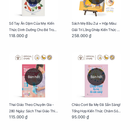
Sổ Tay Ăn Dặm Của Mẹ: Kiến
Sách Mẹ Bầu Zui + Hộp Màu:
Thức Dinh Dưỡng Cho Bé Trong
Giải Trí Lồng Ghép Kiến Thức Và
118.000 ₫
258.000 ₫
Tuổi Ăn Dặm
Lời Khuyên Mang Thai Bổ Ích
Bán hết
Bán hết
Thai Giáo Theo Chuyên Gia -
Chào Con! Ba Mẹ Đã Sẵn Sàng!
280 Ngày: Sách Thai Giáo Thiết
Tổng Hợp Kiến Thức Chăm Sóc
115.000 ₫
95.000 ₫
Thực Nhất Cho Mẹ Bầu
Trẻ Sơ Sinh