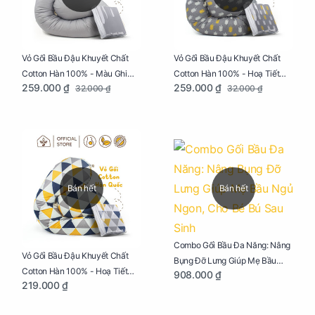
Vỏ Gối Bầu Đậu Khuyết Chất
Vỏ Gối Bầu Đậu Khuyết Chất
Cotton Hàn 100% - Màu Ghi
Cotton Hàn 100% - Hoạ Tiết
259.000 ₫
259.000 ₫
32.000 ₫
32.000 ₫
Xám
Xương Cá
Bán hết
Bán hết
Combo Gối Bầu Đa Năng: Nâng
Vỏ Gối Bầu Đậu Khuyết Chất
Bụng Đỡ Lưng Giúp Mẹ Bầu
Cotton Hàn 100% - Hoạ Tiết
908.000 ₫
Ngủ Ngon, Cho Bé Bú Sau Sinh
219.000 ₫
Tam Giác