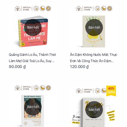
Bán hết
Bán hết
Quẳng Gánh Lo Âu, Thảnh Thơi
Ăn Dặm Không Nước Mắt: Thực
Làm Mẹ! Giải Toả Lo Âu, Suy
Đơn Và Công Thức Ăn Dặm
90.000 ₫
120.000 ₫
Nghĩ Tiêu Cực Cho Mẹ
Kiểu Nhật
40%
GIẢM
Bán hết
Bán hết