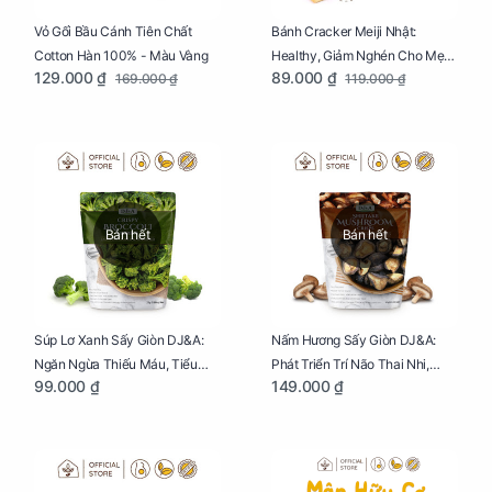
Vỏ Gối Bầu Cánh Tiên Chất
Bánh Cracker Meiji Nhật:
Cotton Hàn 100% - Màu Vàng
Healthy, Giảm Nghén Cho Mẹ
129.000 ₫
89.000 ₫
169.000 ₫
119.000 ₫
Bầu Hộp 104g
Bán hết
Bán hết
Súp Lơ Xanh Sấy Giòn DJ&A:
Nấm Hương Sấy Giòn DJ&A:
Ngăn Ngừa Thiếu Máu, Tiểu
Phát Triển Trí Não Thai Nhi,
99.000 ₫
149.000 ₫
Đường, Dị Tật Thai Nhi Túi 25g
Giảm Mệt Mỏi Cho Mẹ Bầu Túi
65g