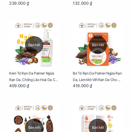
239.000 ₫
132.000 ₫
Nhỏ (Ăn, Ngủ, Kỷ Luật Hành Vi),
Những Kiến Thức Quý Báu Về
Giúp Bố Mẹ Nuôi Con Nhàn
Sữa Mẹ, Giúp Các Bà Mẹ Tự Tin
Tênh
Thực Hiện Thiên Chức Của
Mình Trong Hành Trình Nuôi
Con Bằng Sữa Mẹ
Bán hết
Bán hết
Kem Trị Rạn Da Palmer Ngừa
Bơ Trị Rạn Da Palmer Ngừa Rạn
Rạn Da, Chống Lão Hoá Da Cho
Da, Làm Mờ Vết Rạn Da Cho Mẹ
409.000 ₫
419.000 ₫
Mẹ Bầu Chai 250ml
Bầu Hũ 125g
Bán hết
Bán hết