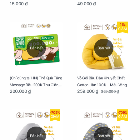
15.000 ₫
49.000 ₫
Tạo, Thư Giãn Và Hạnh Phúc
Tạo, Thư Giãn Và Hạnh Phúc
21%
GIẢM
Bán hết
Bán hết
Vỏ Gối Bầu Đậu Khuyết Chất
(Chỉ dùng tại HN) Thẻ Quà Tặng
Cotton Hàn 100% - Màu Vàng
Massage Bầu 200K Thư Giãn,
259.000 ₫
200.000 ₫
329.000 ₫
Tăng Tuần Hoàn Máu, Ngủ
Ngon
-709%
-709%
GIẢM
GIẢM
Bán hết
Bán hết