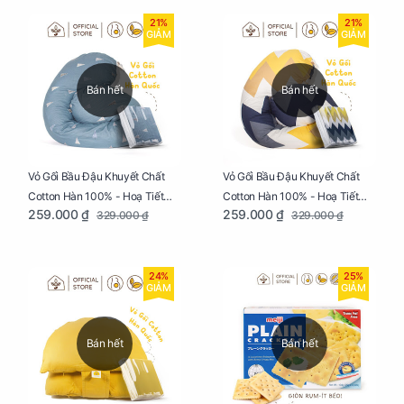
21%
21%
GIẢM
GIẢM
Bán hết
Bán hết
Vỏ Gối Bầu Đậu Khuyết Chất
Vỏ Gối Bầu Đậu Khuyết Chất
Cotton Hàn 100% - Hoạ Tiết
Cotton Hàn 100% - Hoạ Tiết
259.000 ₫
259.000 ₫
329.000 ₫
329.000 ₫
Thông Lạnh
Ziczac
24%
25%
GIẢM
GIẢM
Bán hết
Bán hết