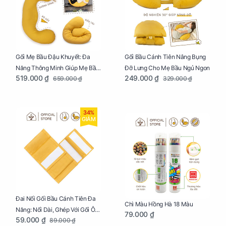
Gối Mẹ Bầu Đậu Khuyết: Đa
Gối Bầu Cánh Tiên Nâng Bụng
Năng Thông Minh Giúp Mẹ Bầu
Đỡ Lưng Cho Mẹ Bầu Ngủ Ngon
519.000 ₫
249.000 ₫
659.000 ₫
329.000 ₫
Ngủ Ngon, Cho Bé Bú Sau Sinh
34%
GIẢM
Đai Nối Gối Bầu Cánh Tiên Đa
Chì Màu Hồng Hà 18 Màu
Năng: Nối Dài, Ghép Với Gối Ôm
79.000 ₫
59.000 ₫
89.000 ₫
Dễ Dàng