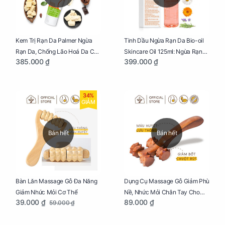
Kem Trị Rạn Da Palmer Ngừa
Tinh Dầu Ngừa Rạn Da Bio-oil
Rạn Da, Chống Lão Hoá Da Cho
Skincare Oil 125ml: Ngừa Rạn
385.000 ₫
399.000 ₫
Mẹ Bầu Tuýp 125g
Da, Chăm Sóc Da Toàn Diện
Cho Mẹ Bầu
34%
GIẢM
Bán hết
Bán hết
Bàn Lăn Massage Gỗ Đa Năng
Dụng Cụ Massage Gỗ Giảm Phù
Giảm Nhức Mỏi Cơ Thể
Nề, Nhức Mỏi Chân Tay Cho
39.000 ₫
89.000 ₫
59.000 ₫
Mẹ Bầu