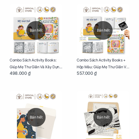
Bán hết
Bán hết
Combo Sách Activity Books:
Combo Sách Activity Books +
Giúp Mẹ Thư Giãn Và Xây Dựng
Hộp Màu: Giúp Mẹ Thư Giãn Và
498.000 ₫
557.000 ₫
Thai Kỳ Chu Đáo
Xây Dựng Thai Kỳ Chu Đáo
Bán hết
Bán hết