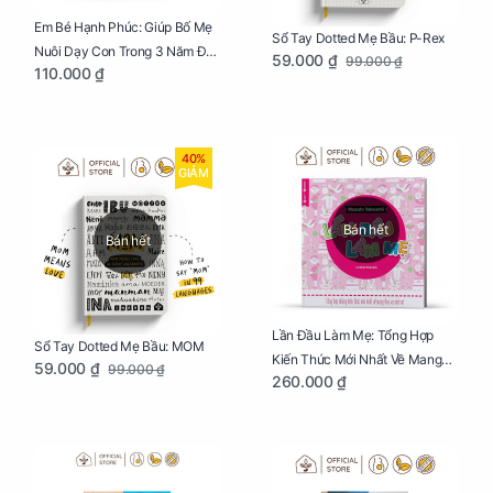
Em Bé Hạnh Phúc: Giúp Bố Mẹ
Sổ Tay Dotted Mẹ Bầu: P-Rex
Nuôi Dạy Con Trong 3 Năm Đầu
59.000 ₫
99.000 ₫
110.000 ₫
Đời
40%
GIẢM
Bán hết
Bán hết
Lần Đầu Làm Mẹ: Tổng Hợp
Sổ Tay Dotted Mẹ Bầu: MOM
Kiến Thức Mới Nhất Về Mang
59.000 ₫
99.000 ₫
260.000 ₫
Thai Và Sinh Nở Cho Mẹ Bầu