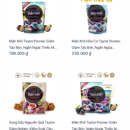
Bán hết
Bán hết
Mận Khô Taylor Prunes: Giảm
Mận Khô Hữu Cơ Taylor Prunes:
Táo Bón, Ngăn Ngừa Thiếu Máu
Giảm Táo Bón, Ngăn Ngừa
199.000 ₫
259.000 ₫
Cho Mẹ Bầu Túi 250g
Thiếu Máu Cho Mẹ Bầu Túi
250g
Bán hết
Bán hết
Sung Sấy Nguyên Quả Taylor:
Mận Khô Taylor Prunes: Giảm
Giảm Nghén, Kiểm Soát Cân
Táo Bón, Ngăn Ngừa Thiếu Máu