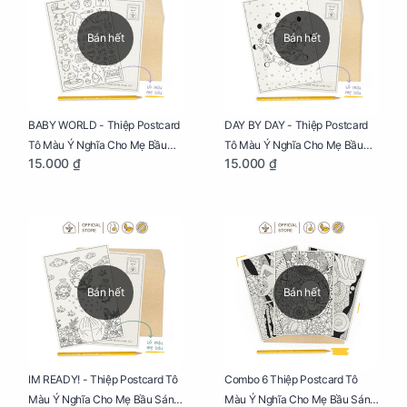
Bán hết
Bán hết
BABY WORLD - Thiệp Postcard
DAY BY DAY - Thiệp Postcard
Tô Màu Ý Nghĩa Cho Mẹ Bầu
Tô Màu Ý Nghĩa Cho Mẹ Bầu
15.000 ₫
15.000 ₫
Sáng Tạo, Thư Giãn Và Hạnh
Sáng Tạo, Thư Giãn Và Hạnh
Phúc
Phúc
Bán hết
Bán hết
IM READY! - Thiệp Postcard Tô
Combo 6 Thiệp Postcard Tô
Màu Ý Nghĩa Cho Mẹ Bầu Sáng
Màu Ý Nghĩa Cho Mẹ Bầu Sáng