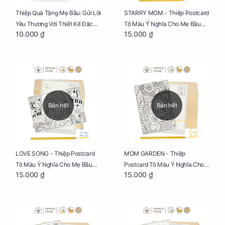
Thiệp Quà Tặng Mẹ Bầu: Gửi Lời
STARRY MOM - Thiệp Postcard
Yêu Thương Với Thiết Kế Đặc
Tô Màu Ý Nghĩa Cho Mẹ Bầu
10.000 ₫
15.000 ₫
Biệt Dành Riêng Cho Mẹ Bầu
Sáng Tạo, Thư Giãn Và Hạnh
Phúc
Bán hết
Bán hết
LOVE SONG - Thiệp Postcard
MOM GARDEN - Thiệp
Tô Màu Ý Nghĩa Cho Mẹ Bầu
Postcard Tô Màu Ý Nghĩa Cho
15.000 ₫
15.000 ₫
Sáng Tạo, Thư Giãn Và Hạnh
Mẹ Bầu Sáng Tạo, Thư Giãn Và
Phúc
Hạnh Phúc