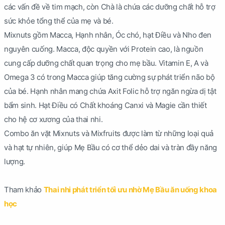
các vấn đề về tim mạch, còn Chà là chứa các dưỡng chất hỗ trợ
sức khỏe tổng thể của mẹ và bé.
Mixnuts gồm Macca, Hạnh nhân, Óc chó, hạt Điều và Nho đen
nguyên cuống. Macca, độc quyền với Protein cao, là nguồn
cung cấp dưỡng chất quan trọng cho mẹ bầu. Vitamin E, A và
Omega 3 có trong Macca giúp tăng cường sự phát triển não bộ
của bé. Hạnh nhân mang chứa Axit Folic hỗ trợ ngăn ngừa dị tật
bẩm sinh. Hạt Điều có Chất khoáng Canxi và Magie cần thiết
cho hệ cơ xương của thai nhi.
Combo ăn vặt Mixnuts và Mixfruits được làm từ những loại quả
và hạt tự nhiên, giúp Mẹ Bầu có cơ thể dẻo dai và tràn đầy năng
lượng.
Tham khảo
Thai nhi phát triển tối ưu nhờ Mẹ Bầu ăn uống khoa
học