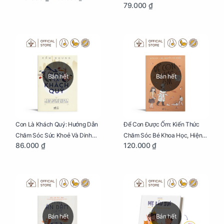
79.000 ₫
Bụng Mẹ
Bán hết
Bán hết
Con Là Khách Quý: Hướng Dẫn
Để Con Được Ốm: Kiến Thức
Chăm Sóc Sức Khoẻ Và Dinh
Chăm Sóc Bé Khoa Học, Hiện
86.000 ₫
120.000 ₫
Dưỡng Cho Bé
Đại
Bán hết
Bán hết