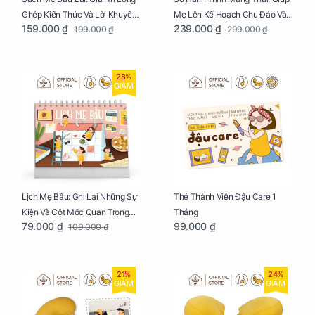
Ghép Kiến Thức Và Lời Khuyên
Mẹ Lên Kế Hoạch Chu Đáo Và
159.000 ₫
239.000 ₫
199.000 ₫
299.000 ₫
Mang Thai Bổ Ích
Lưu Giữ Kỷ Niệm Mang Thai
28%
GIẢM
Lịch Mẹ Bầu: Ghi Lại Những Sự
Thẻ Thành Viên Đậu Care 1
Kiện Và Cột Mốc Quan Trọng
Tháng
79.000 ₫
99.000 ₫
109.000 ₫
Của Mẹ Và Bé
21%
24%
GIẢM
GIẢM