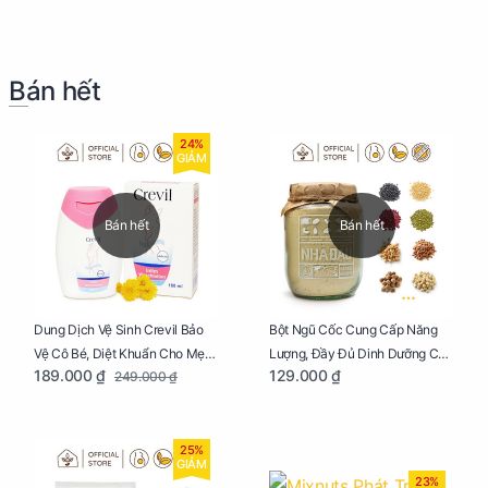
Bán hết
24%
GIẢM
Bán hết
Bán hết
Dung Dịch Vệ Sinh Crevil Bảo
Bột Ngũ Cốc Cung Cấp Năng
Vệ Cô Bé, Diệt Khuẩn Cho Mẹ
Lượng, Đầy Đủ Dinh Dưỡng Cho
189.000 ₫
129.000 ₫
249.000 ₫
Bầu Chai 100ml
Mẹ Bầu Hũ 250g
25%
GIẢM
23%