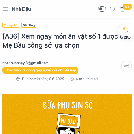
0 ₫
Nhà Đậu
Trang chủ
Bài đăng
[A36] Xem ngay món ăn vặt số 1 được các
Mẹ Bầu công sở lựa chọn
Thảo luận và đóng góp ý kiến về chủ đề này
4 minute read