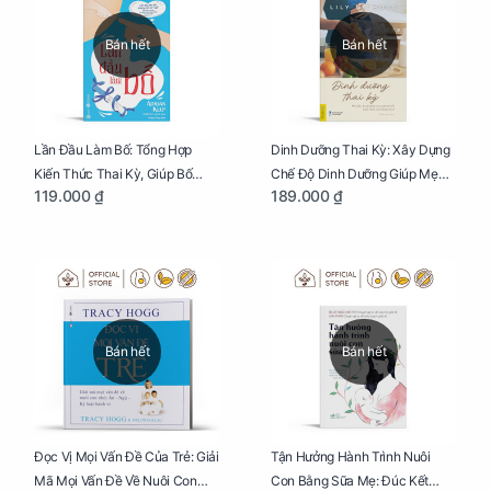
Bán hết
Bán hết
Lần Đầu Làm Bố: Tổng Hợp
Dinh Dưỡng Thai Kỳ: Xây Dựng
Kiến Thức Thai Kỳ, Giúp Bố
Chế Độ Dinh Dưỡng Giúp Mẹ
119.000 ₫
189.000 ₫
Thấu Hiểu Hơn Về Mẹ Bầu Và
Khỏe, Con Yêu Phát Triển Toàn
Quá Trình Phát Triển Của Con
Diện Và Thông Minh
Yêu
Bán hết
Bán hết
Đọc Vị Mọi Vấn Đề Của Trẻ: Giải
Tận Hưởng Hành Trình Nuôi
Mã Mọi Vấn Đề Về Nuôi Con
Con Bằng Sữa Mẹ: Đúc Kết