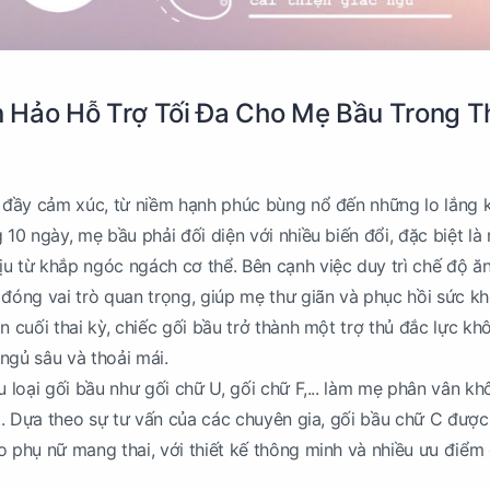
 Hảo Hỗ Trợ Tối Đa Cho Mẹ Bầu Trong T
h đầy cảm xúc, từ niềm hạnh phúc bùng nổ đến những lo lắng
 10 ngày, mẹ bầu phải đối diện với nhiều biến đổi, đặc biệt là
u từ khắp ngóc ngách cơ thể. Bên cạnh việc duy trì chế độ ă
 đóng vai trò quan trọng, giúp mẹ thư giãn và phục hồi sức kh
n cuối thai kỳ, chiếc gối bầu trở thành một trợ thủ đắc lực kh
ngủ sâu và thoải mái.
u loại gối bầu như gối chữ U, gối chữ F,... làm mẹ phân vân k
hất. Dựa theo sự tư vấn của các chuyên gia, gối bầu chữ C đượ
o phụ nữ mang thai, với thiết kế thông minh và nhiều ưu điểm