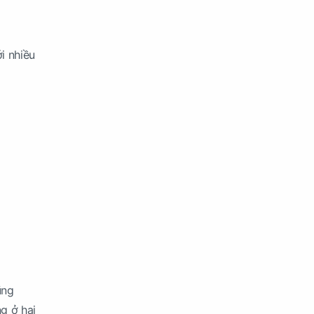
g
i nhiều
ũng
ng ở hai