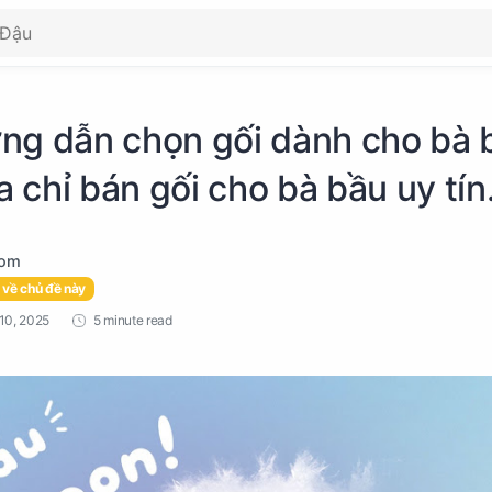
ng dẫn chọn gối dành cho bà 
ịa chỉ bán gối cho bà bầu uy tín
 về chủ đề này
5 minute read