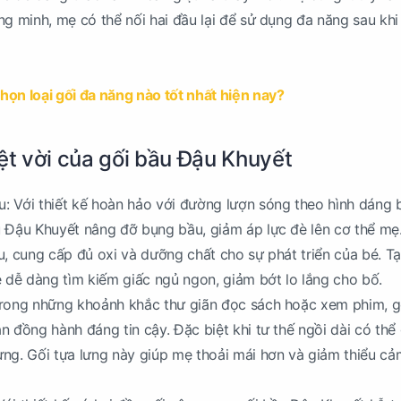
ng minh, mẹ có thể nối hai đầu lại để sử dụng đa năng sau khi
họn loại gối đa năng nào tốt nhất hiện nay?
yệt vời của gối bầu Đậu Khuyết
: Với thiết kế hoàn hảo với đường lượn sóng theo hình dáng 
u Đậu Khuyết nâng đỡ bụng bầu, giảm áp lực đè lên cơ thể mẹ
u, cung cấp đủ oxi và dưỡng chất cho sự phát triển của bé. 
ẹ dễ dàng tìm kiếm giấc ngủ ngon, giảm bớt lo lắng cho bố.
Trong những khoảnh khắc thư giãn đọc sách hoặc xem phim, g
n đồng hành đáng tin cậy. Đặc biệt khi tư thế ngồi dài có thể
ng. Gối tựa lưng này giúp mẹ thoải mái hơn và giảm thiểu cả