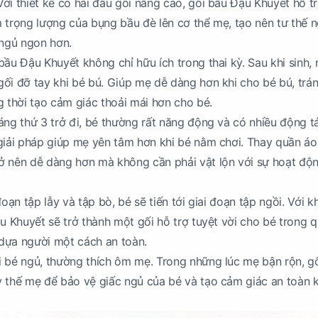
ới thiết kế có hai đầu gối nâng cao, gối bầu Đậu Khuyết hỗ t
 trọng lượng của bụng bầu đè lên cơ thể mẹ, tạo nên tư thế n
 ngủ ngon hơn.
bầu Đậu Khuyết không chỉ hữu ích trong thai kỳ. Sau khi sinh,
ối đỡ tay khi bé bú. Giúp mẹ dễ dàng hơn khi cho bé bú, trá
g thời tạo cảm giác thoải mái hơn cho bé.
áng thứ 3 trở đi, bé thường rất năng động và có nhiều động t
giải pháp giúp mẹ yên tâm hơn khi bé nằm chơi. Thay quần áo
ở nên dễ dàng hơn mà không cần phải vật lộn với sự hoạt độ
đoạn tập lẫy và tập bò, bé sẽ tiến tới giai đoạn tập ngồi. Với 
ậu Khuyết sẽ trở thành một gối hỗ trợ tuyệt vời cho bé trong 
é dựa người một cách an toàn.
 bé ngủ, thường thích ôm mẹ. Trong những lúc mẹ bận rộn, g
 thế mẹ để bảo vệ giấc ngủ của bé và tạo cảm giác an toàn k