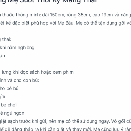
h thước thông minh: dài 150cm, rộng 35cm, cao 19cm và nặn
ết kế đặc biệt phù hợp với Mẹ Bầu. Mẹ có thể tận dụng gối vớ
 thai:
khi nằm nghiêng
sin
 lưng khi đọc sách hoặc xem phim
sinh và cho con bú:
cho bé bú
gồi
 bé chơi
bé ngủ ngon
ặt sạch trước khi gửi, nên mẹ có thể sử dụng ngay. Vỏ gối c
để dễ dàng tháo ra khi cần giặt và thay mới. Mẹ cũng lưu ý rằ