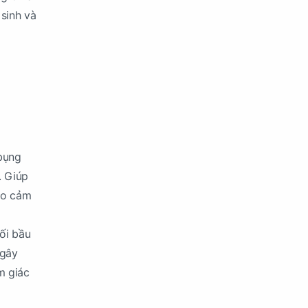
 sinh và
bụng
. Giúp
Tạo cảm
ối bầu
 gây
m giác