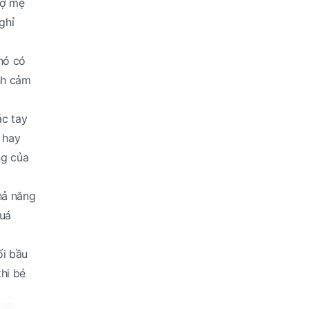
rợ mẹ
ghỉ
 nó có
nh cảm
ác tay
 hay
ng của
khả năng
quá
ối bầu
hi bé