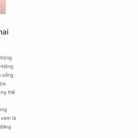
hai
 không
 những
n uống
ỏe.
ông thể
hông
c xem là
 đáng