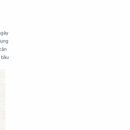
ngày
dụng
cân
i bầu